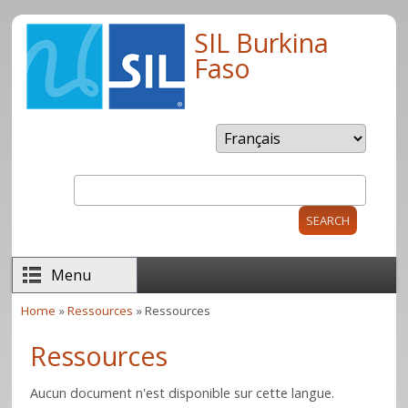
Skip to main content
SIL Burkina
Faso
Search
Search form
Menu
Home
»
Ressources
» Ressources
You are here
Ressources
Aucun document n'est disponible sur cette langue.