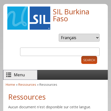
Skip to main content
SIL Burkina
Faso
Search
Search form
Menu
Home
»
Ressources
» Ressources
You are here
Ressources
Aucun document n'est disponible sur cette langue.