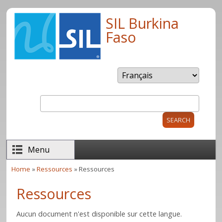
Skip to main content
SIL Burkina
Faso
Search
Search form
Menu
Home
»
Ressources
» Ressources
You are here
Ressources
Aucun document n'est disponible sur cette langue.