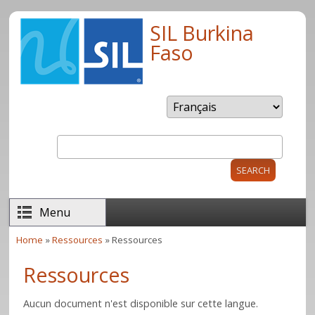
Skip to main content
SIL Burkina
Faso
Search
Search form
Menu
Home
»
Ressources
» Ressources
You are here
Ressources
Aucun document n'est disponible sur cette langue.