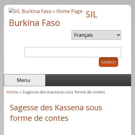
Skip to main content
SIL
Burkina Faso
Search
Search form
Menu
Home
» Sagesse des Kassena sous forme de contes
You are here
Sagesse des Kassena sous
forme de contes