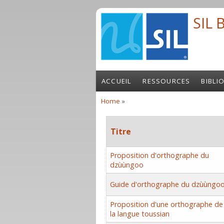
Skip to main content
SIL 
ACCUEIL
RESSOURCES
BIBLI
Home
»
You are here
Titre
Proposition d'orthographe du
dzùùngoo
Guide d'orthographe du dzùùngo
Proposition d'une orthographe de
la langue toussian