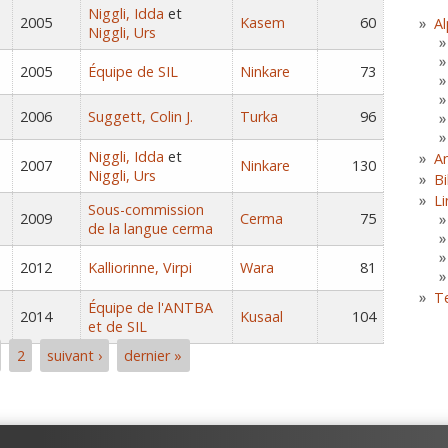
Niggli, Idda
et
2005
Kasem
60
Al
Niggli, Urs
2005
Équipe de SIL
Ninkare
73
2006
Suggett, Colin J.
Turka
96
Niggli, Idda
et
A
2007
Ninkare
130
Niggli, Urs
Bi
Li
Sous-commission
2009
Cerma
75
de la langue cerma
2012
Kalliorinne, Virpi
Wara
81
T
Équipe de l'ANTBA
2014
Kusaal
104
et de SIL
2
suivant ›
dernier »