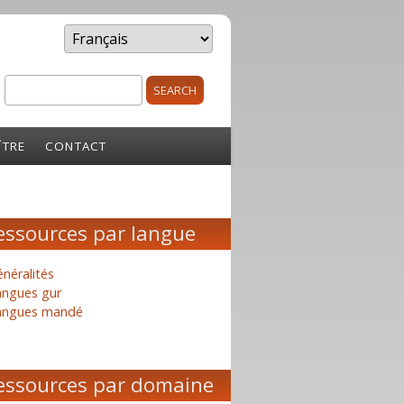
Search
rm
ÎTRE
CONTACT
essources par langue
néralités
angues gur
angues mandé
essources par domaine