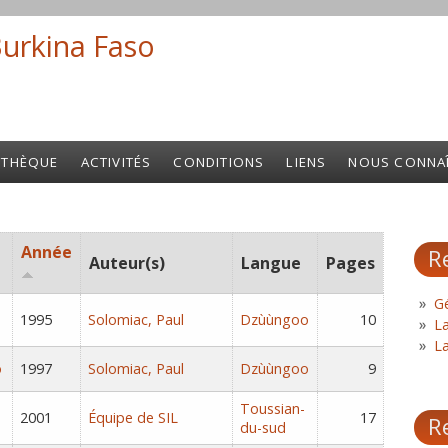
Burkina Faso
Search fo
OTHÈQUE
ACTIVITÉS
CONDITIONS
LIENS
NOUS CONNA
Année
R
Auteur(s)
Langue
Pages
Gé
1995
Solomiac, Paul
Dzùùngoo
10
L
L
o
1997
Solomiac, Paul
Dzùùngoo
9
Toussian-
2001
Équipe de SIL
17
R
du-sud