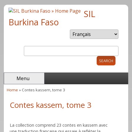
Skip to main content
SIL
Burkina Faso
Search
Search form
Menu
Home
» Contes kassem, tome 3
You are here
Contes kassem, tome 3
La collection comprend 23 contes en kassem avec
une traduction française qui essaie à refléter la