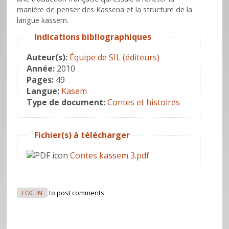
manière de penser des Kassena et la structure de la
langue kassem.
Hide
Indications bibliographiques
Auteur(s):
Équipe de SIL (éditeurs)
Année:
2010
Pages:
49
Langue:
Kasem
Type de document:
Contes et histoires
Hide
Fichier(s) à télécharger
Contes kassem 3.pdf
LOG IN
to post comments