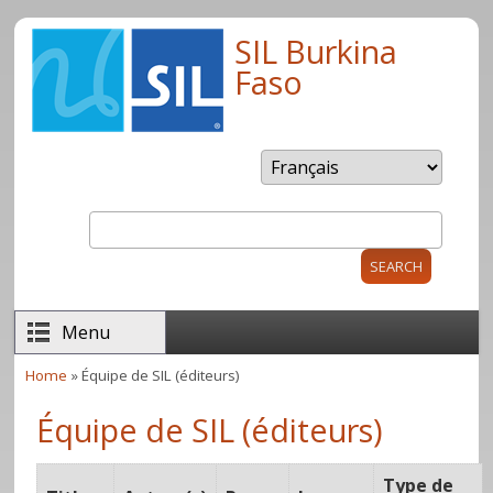
Skip to main content
SIL Burkina
Faso
Search
Search form
Menu
Home
» Équipe de SIL (éditeurs)
You are here
Équipe de SIL (éditeurs)
Type de