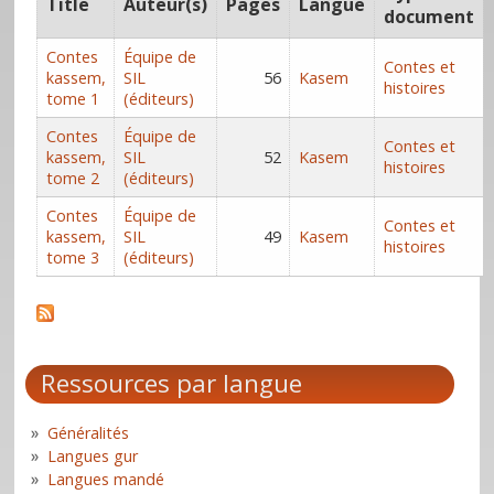
Title
Auteur(s)
Pages
Langue
document
Contes
Équipe de
Contes et
kassem,
SIL
56
Kasem
histoires
tome 1
(éditeurs)
Contes
Équipe de
Contes et
kassem,
SIL
52
Kasem
histoires
tome 2
(éditeurs)
Contes
Équipe de
Contes et
kassem,
SIL
49
Kasem
histoires
tome 3
(éditeurs)
Ressources par langue
Généralités
Langues gur
Langues mandé