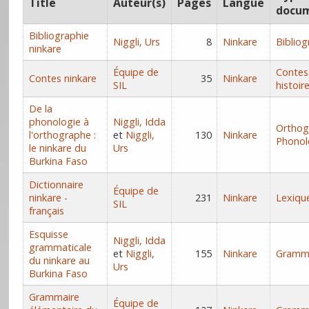
Title
Auteur(s)
Pages
Langue
docu
Bibliographie
Niggli, Urs
8
Ninkare
Bibliog
ninkare
Équipe de
Contes
Contes ninkare
35
Ninkare
SIL
histoir
De la
phonologie à
Niggli, Idda
Orthog
l'orthographe :
et
Niggli,
130
Ninkare
Phonol
le ninkare du
Urs
Burkina Faso
Dictionnaire
Équipe de
ninkare -
231
Ninkare
Lexiqu
SIL
français
Esquisse
Niggli, Idda
grammaticale
et
Niggli,
155
Ninkare
Gramm
du ninkare au
Urs
Burkina Faso
Grammaire
Équipe de