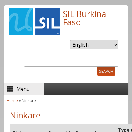
Skip to main content
SIL Burkina
Faso
Search
Search form
Menu
Home
» Ninkare
You are here
Ninkare
Type 