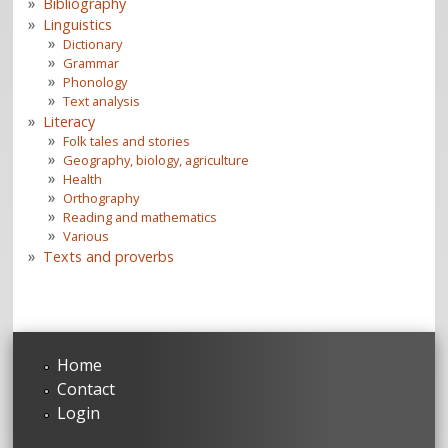
Bibliography
Linguistics
Dictionary
Grammar
Phonology
Text analysis
Literacy
Folk tales and stories
Geography, biology, agriculture
Health
Orthography
Reading and mathematics
Various
Texts and proverbs
Home
Contact
Login