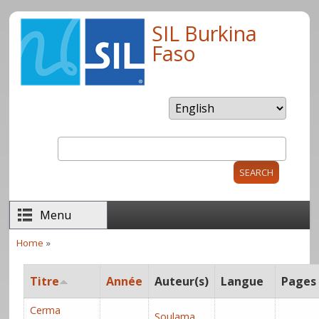
Skip to main content
SIL Burkina
Faso
Search
Search form
Menu
Home
»
You are here
Titre
Année
Auteur(s)
Langue
Pages
Cerma
Soulama,