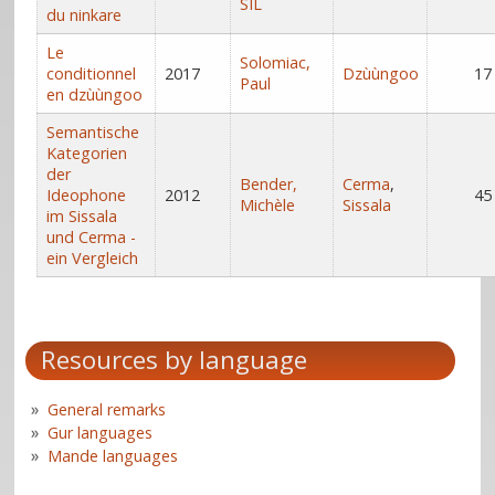
SIL
du ninkare
Le
Solomiac,
conditionnel
2017
Dzùùngoo
17
Paul
en dzùùngoo
Semantische
Kategorien
der
Bender,
Cerma
,
Ideophone
2012
45
Michèle
Sissala
im Sissala
und Cerma -
ein Vergleich
Resources by language
General remarks
Gur languages
Mande languages