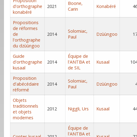
Proposition
Boone,
d'orthographe
2021
Konabéré
4
Carin
konabéré
Propositions
de réformes
Solomiac,
de
2014
Dzùùngoo
1
Paul
l'orthographe
du dzùùngoo
Guide
Équipe de
d'orthographe
2014
l'ANTBA et
Kusaal
10
kusaal
de SIL
Proposition
Solomiac,
d'abécédaire
2014
Dzùùngoo
Paul
réformé
Objets
traditionnels
2012
Niggli, Urs
Kusaal
4
et objets
modernes
Équipe de
l'ANTBA et
Contes kusaal
2012
Kusaal
7