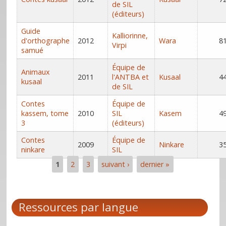
de SIL
(éditeurs)
Guide
Kalliorinne,
d'orthographe
2012
Wara
8
Virpi
samué
Équipe de
Animaux
2011
l'ANTBA et
Kusaal
4
kusaal
de SIL
Contes
Équipe de
kassem, tome
2010
SIL
Kasem
4
3
(éditeurs)
Contes
Équipe de
2009
Ninkare
3
ninkare
SIL
1
2
3
suivant ›
dernier »
Pages
Ressources par langue