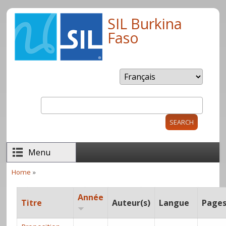
Skip to main content
SIL Burkina
Faso
Search
Search form
Menu
Home
»
You are here
Année
Titre
Auteur(s)
Langue
Page