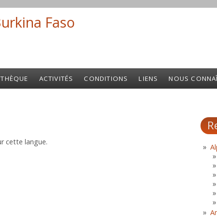
Burkina Faso
Search fo
OTHÈQUE
ACTIVITÉS
CONDITIONS
LIENS
NOUS CONNA
R
r cette langue.
Al
A