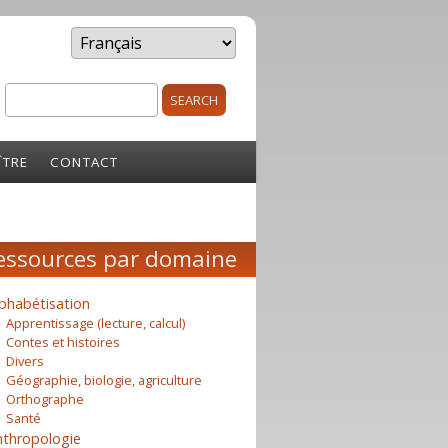
Search
rm
ÎTRE
CONTACT
essources par domaine
phabétisation
Apprentissage (lecture, calcul)
Contes et histoires
Divers
Géographie, biologie, agriculture
Orthographe
Santé
nthropologie