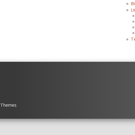
Bi
Li
T
 Themes