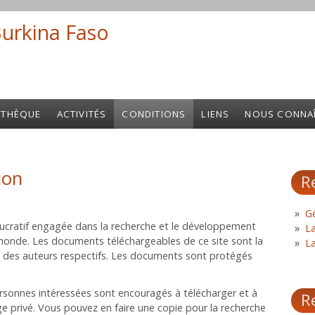
Burkina Faso
Search fo
OTHÈQUE
ACTIVITÉS
CONDITIONS
LIENS
NOUS CONNA
ion
R
Gé
lucratif engagée dans la recherche et le développement
L
monde. Les documents téléchargeables de ce site sont la
L
u des auteurs respectifs. Les documents sont protégés
ersonnes intéressées sont encouragés à télécharger et à
R
e privé. Vous pouvez en faire une copie pour la recherche