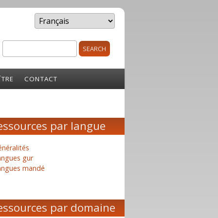
Search
rm
ÎTRE
CONTACT
essources par langue
néralités
angues gur
angues mandé
essources par domaine