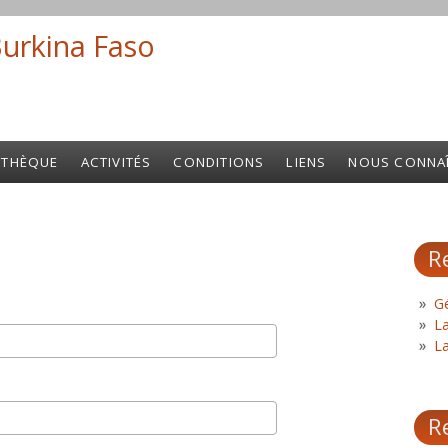
Burkina Faso
Search fo
OTHÈQUE
ACTIVITÉS
CONDITIONS
LIENS
NOUS CONNA
R
Gé
L
L
R