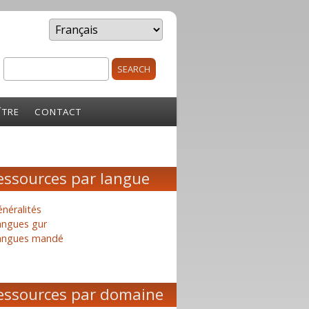
Search
rm
ÎTRE
CONTACT
essources par langue
néralités
angues gur
angues mandé
essources par domaine