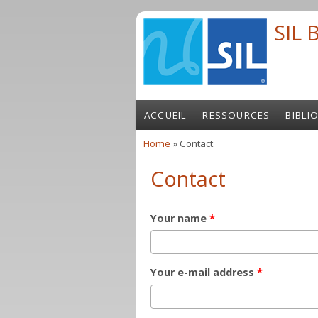
Skip to main content
SIL 
ACCUEIL
RESSOURCES
BIBLI
Home
» Contact
You are here
Contact
Your name
*
Your e-mail address
*