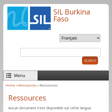
Skip to main content
SIL Burkina
Faso
Search
Search form
Menu
Home
»
Ressources
» Ressources
You are here
Ressources
Aucun document n'est disponible sur cette langue.