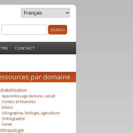
Search
rm
ÎTRE
CONTACT
essources par domaine
phabétisation
Apprentissage (lecture, calcul)
Contes et histoires
Divers
Géographie, biologie, agriculture
Orthographe
Santé
nthropologie