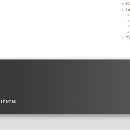
Bi
Li
T
 Themes