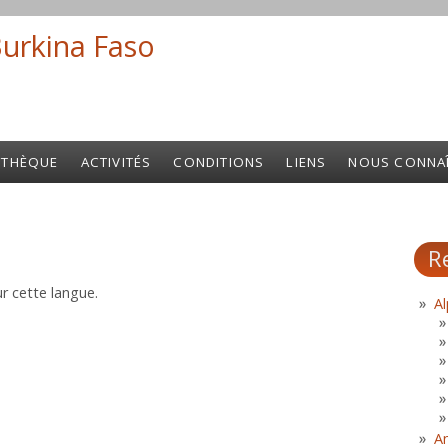
Burkina Faso
Search fo
OTHÈQUE
ACTIVITÉS
CONDITIONS
LIENS
NOUS CONNA
R
r cette langue.
Al
A