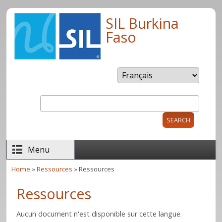
Skip to main content
SIL Burkina
Faso
Search
Search form
Menu
Home
»
Ressources
» Ressources
You are here
Ressources
Aucun document n'est disponible sur cette langue.