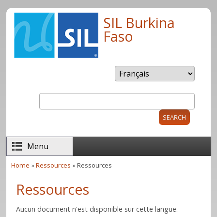
Skip to main content
SIL Burkina
Faso
Search
Search form
Menu
Home
»
Ressources
» Ressources
You are here
Ressources
Aucun document n'est disponible sur cette langue.