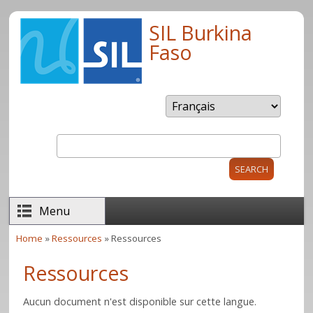
Skip to main content
SIL Burkina
Faso
Search
Search form
Menu
Home
»
Ressources
» Ressources
You are here
Ressources
Aucun document n'est disponible sur cette langue.