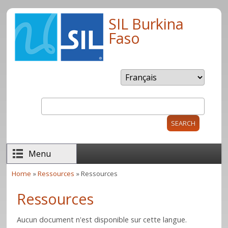
Skip to main content
SIL Burkina
Faso
Search
Search form
Menu
Home
»
Ressources
» Ressources
You are here
Ressources
Aucun document n'est disponible sur cette langue.