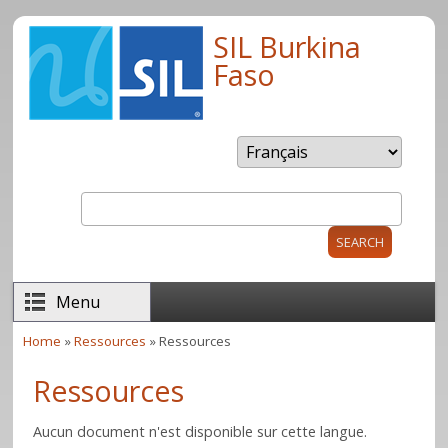
Skip to main content
SIL Burkina
Faso
Search
Search form
Menu
Home
»
Ressources
» Ressources
You are here
Ressources
Aucun document n'est disponible sur cette langue.