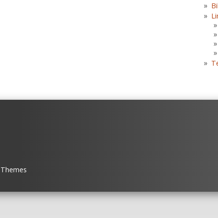
Bi
Li
T
 Themes