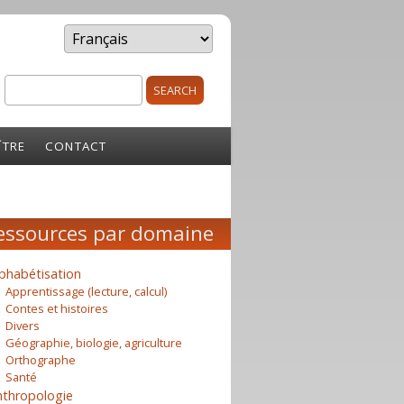
Search
rm
ÎTRE
CONTACT
essources par domaine
phabétisation
Apprentissage (lecture, calcul)
Contes et histoires
Divers
Géographie, biologie, agriculture
Orthographe
Santé
nthropologie