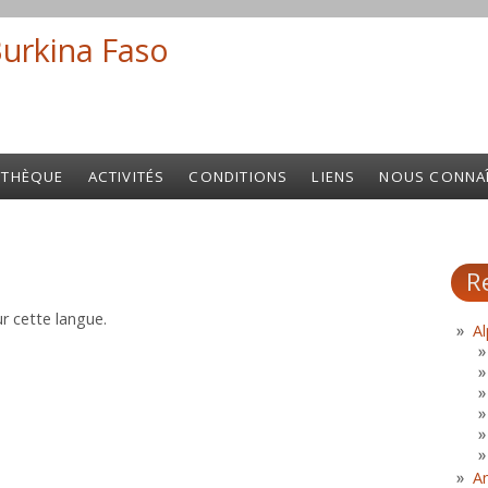
Burkina Faso
Search fo
OTHÈQUE
ACTIVITÉS
CONDITIONS
LIENS
NOUS CONNA
R
r cette langue.
Al
A