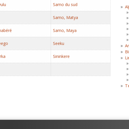
ulu
Samo du sud
Al
a
Samo, Matya
nabéré
Samo, Maya
eego
Seeku
A
Bi
rka
Sininkere
Li
T