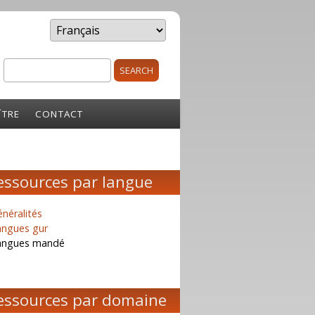
Search
rm
ÎTRE
CONTACT
essources par langue
néralités
angues gur
angues mandé
essources par domaine