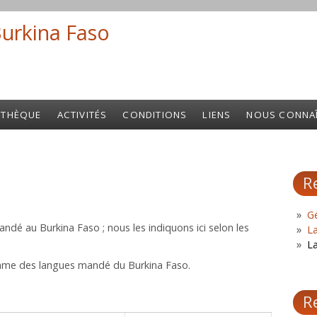
Burkina Faso
Search fo
OTHÈQUE
ACTIVITÉS
CONDITIONS
LIENS
NOUS CONNA
R
Gé
é au Burkina Faso ; nous les indiquons ici selon les
L
L
mme des langues mandé du Burkina Faso.
R