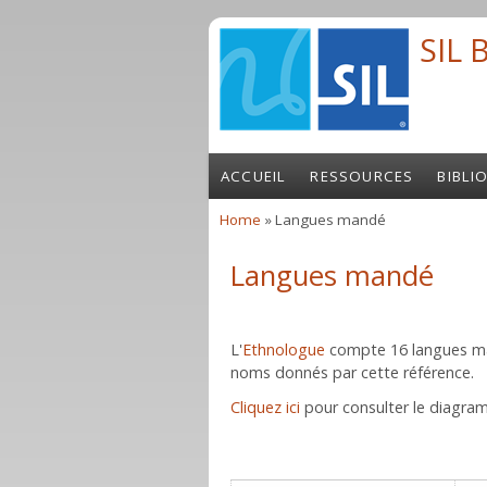
Skip to main content
SIL 
ACCUEIL
RESSOURCES
BIBLI
Home
» Langues mandé
You are here
Langues mandé
L'
Ethnologue
compte 16 langues mand
noms donnés par cette référence.
Cliquez ici
pour consulter le diagra