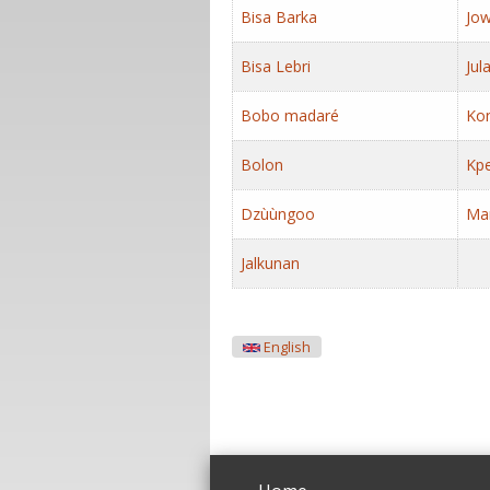
Bisa Barka
Jow
Bisa Lebri
Jul
Bobo madaré
Ko
Bolon
Kp
Dzùùngoo
Ma
Jalkunan
English