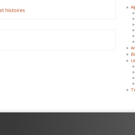
Al
et histoires
A
Bi
Li
T