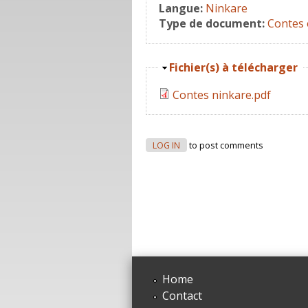
Langue:
Ninkare
Type de document:
Contes 
Hide
Fichier(s) à télécharger
Contes ninkare.pdf
LOG IN
to post comments
Home
Contact