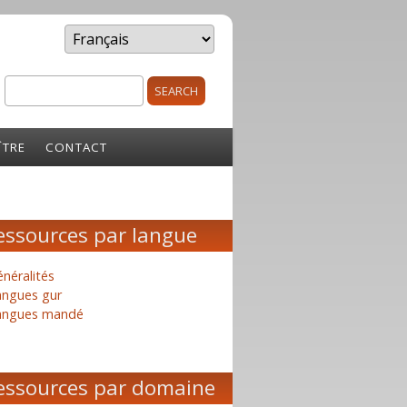
Search
rm
ÎTRE
CONTACT
essources par langue
néralités
angues gur
angues mandé
essources par domaine