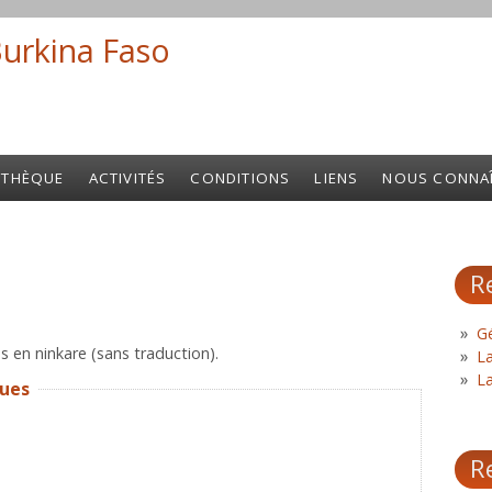
Burkina Faso
Search fo
OTHÈQUE
ACTIVITÉS
CONDITIONS
LIENS
NOUS CONNA
R
Gé
es en ninkare (sans traduction).
L
L
ques
R