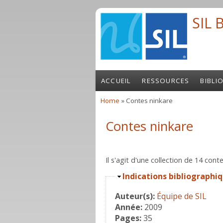
Skip to main content
SIL 
ACCUEIL
RESSOURCES
BIBLI
Home
» Contes ninkare
You are here
Contes ninkare
Il s'agit d'une collection de 14 cont
Hide
Indications bibliographi
Auteur(s):
Équipe de SIL
Année:
2009
Pages:
35