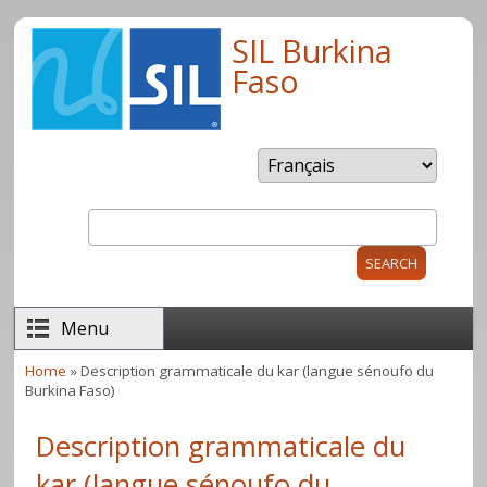
Skip to main content
SIL Burkina
Faso
Search
Search form
Menu
Home
» Description grammaticale du kar (langue sénoufo du
You are here
Burkina Faso)
Description grammaticale du
kar (langue sénoufo du