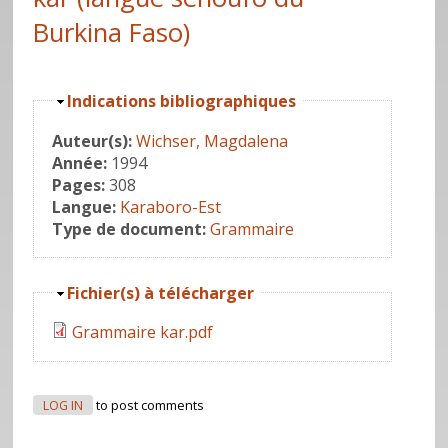
Burkina Faso)
Hide
Indications bibliographiques
Auteur(s):
Wichser, Magdalena
Année:
1994
Pages:
308
Langue:
Karaboro-Est
Type de document:
Grammaire
Hide
Fichier(s) à télécharger
Grammaire kar.pdf
LOG IN
to post comments