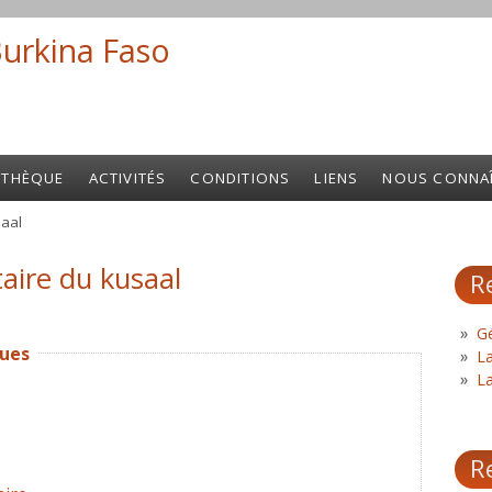
Burkina Faso
Search fo
OTHÈQUE
ACTIVITÉS
CONDITIONS
LIENS
NOUS CONNA
aal
ire du kusaal
R
Gé
ques
L
L
R