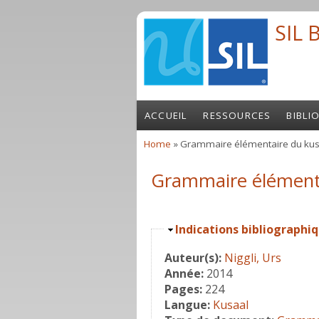
Skip to main content
SIL 
ACCUEIL
RESSOURCES
BIBLI
Home
» Grammaire élémentaire du kus
You are here
Grammaire élémenta
Hide
Indications bibliographi
Auteur(s):
Niggli, Urs
Année:
2014
Pages:
224
Langue:
Kusaal