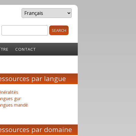
Search
rm
ÎTRE
CONTACT
essources par langue
néralités
angues gur
angues mandé
essources par domaine