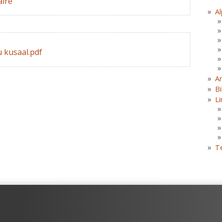
ire
Al
 kusaal.pdf
A
Bi
Li
T