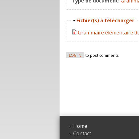
Type de document:
Gramma
Hide
Fichier(s) à télécharger
Grammaire élémentaire du
LOG IN
to post comments
Home
Contact