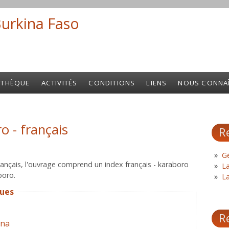
Burkina Faso
Search fo
OTHÈQUE
ACTIVITÉS
CONDITIONS
LIENS
NOUS CONNA
o - français
R
Gé
français, l'ouvrage comprend un index français - karaboro
L
boro.
L
ques
R
ena