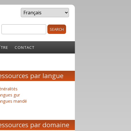
Search
rm
ÎTRE
CONTACT
essources par langue
néralités
angues gur
angues mandé
essources par domaine