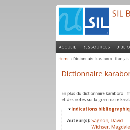
Skip to main content
SIL 
ACCUEIL
RESSOURCES
BIBLI
Home
» Dictionnaire karaboro - français
You are here
Dictionnaire karabor
En plus du dictionnaire karaboro - 
et des notes sur la grammaire kara
Hide
Indications bibliographi
Auteur(s):
Sagnon, David
Wichser, Magdal