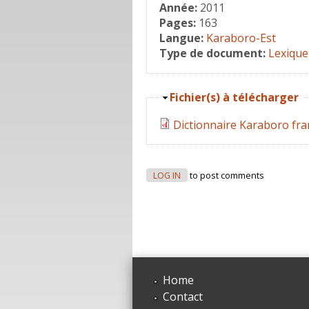
Année:
2011
Pages:
163
Langue:
Karaboro-Est
Type de document:
Lexique
Hide
Fichier(s) à télécharger
Dictionnaire Karaboro fra
LOG IN
to post comments
Home
Contact