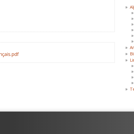
Al
A
nçais.pdf
Bi
Li
T