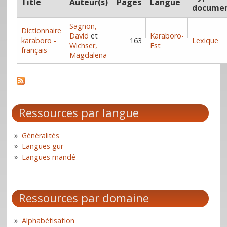
Title
Auteur(s)
Pages
Langue
docume
Sagnon,
Dictionnaire
David
et
Karaboro-
karaboro -
163
Lexique
Wichser,
Est
français
Magdalena
Ressources par langue
Généralités
Langues gur
Langues mandé
Ressources par domaine
Alphabétisation