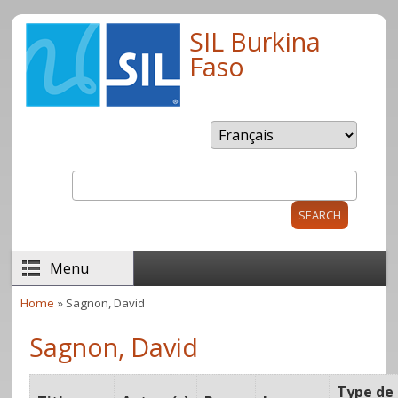
Skip to main content
SIL Burkina
Faso
Search
Search form
Menu
Home
» Sagnon, David
You are here
Sagnon, David
Type de