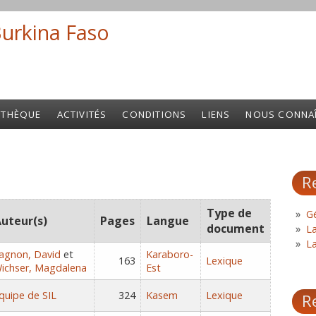
Burkina Faso
Search fo
OTHÈQUE
ACTIVITÉS
CONDITIONS
LIENS
NOUS CONNA
R
Type de
Gé
uteur(s)
Pages
Langue
document
L
L
agnon, David
et
Karaboro-
163
Lexique
ichser, Magdalena
Est
quipe de SIL
324
Kasem
Lexique
R