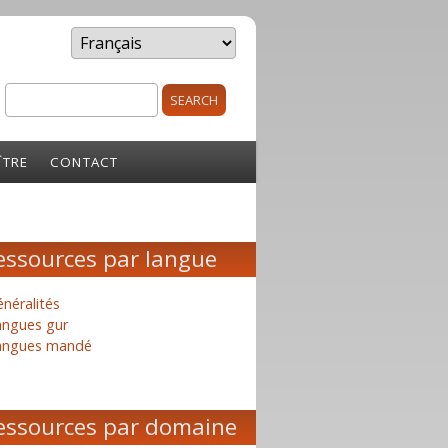
Search
rm
ÎTRE
CONTACT
essources par langue
néralités
angues gur
angues mandé
essources par domaine