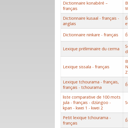
Dictionnaire konabéré –
B
français
W
Dictionnaire kusaal - français -
É
anglais
e
Dictionnaire ninkare - français
É
S
Lexique préliminaire du cerma
d
B
Lexique sissala - français
N
Z
Lexique tchourama - français,
É
français - tchourama
liste comparative de 100 mots
jula - français - dzùngoo -
S
kpan - kwei 1 - kwei 2
Petit lexique tchourama -
É
français