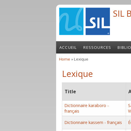
Skip to main content
SIL 
ACCUEIL
RESSOURCES
BIBLI
Home
» Lexique
You are here
Lexique
Title
A
Dictionnaire karaboro -
S
français
W
Dictionnaire kassem - français
É