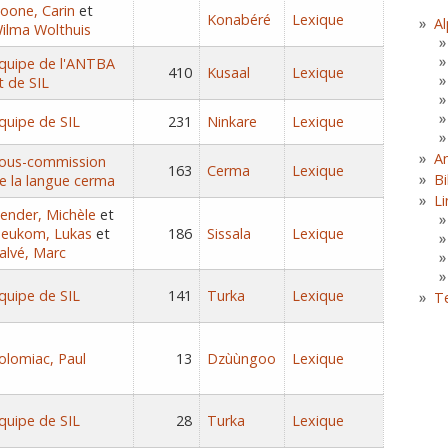
oone, Carin
et
Konabéré
Lexique
Al
ilma Wolthuis
quipe de l'ANTBA
410
Kusaal
Lexique
t de SIL
quipe de SIL
231
Ninkare
Lexique
A
ous-commission
163
Cerma
Lexique
Bi
e la langue cerma
Li
ender, Michèle
et
eukom, Lukas
et
186
Sissala
Lexique
alvé, Marc
quipe de SIL
141
Turka
Lexique
T
olomiac, Paul
13
Dzùùngoo
Lexique
quipe de SIL
28
Turka
Lexique