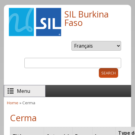
Skip to main content
SIL Burkina
Faso
Search
Search form
Menu
Home
» Cerma
You are here
Cerma
Type d