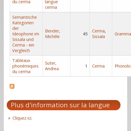
du cerma
langue
cerma
Semantische
Kategorien
der
Bender,
Cerma
,
Ideophone im
45
Gramma
Michèle
Sissala
Sissala und
Cerma - ein
Vergleich
Tableaux
Suter,
phonémiques
1
Cerma
Phonolo
Andrea
du cerma
Plus d'information sur la langue
Cliquez ici.