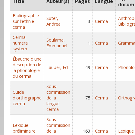
Title
Auteur(s)
Pages
Langue
docum
Bibliographie
Suter,
Anthrop
sur l'ethnie
3
Cerma
Andrea
Bibliogr
cerma
Cerma
Soulama,
numeral
1
Cerma
Gramma
Emmanuel
system
Ébauche d'une
description de
Lauber, Ed
49
Cerma
Phonolo
la phonologie
du cerma
Sous-
Guide
commission
d'orthographe
de la
75
Cerma
Orthogr
cerma
langue
cerma
Sous-
Lexique
commission
préliminaire
de la
163
Cerma
Lexique