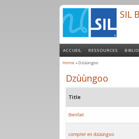
Skip to main content
SIL 
ACCUEIL
RESSOURCES
BIBLI
Home
» Dzùùngoo
You are here
Dzùùngoo
Title
Bienfait
compter en dzùùngoo