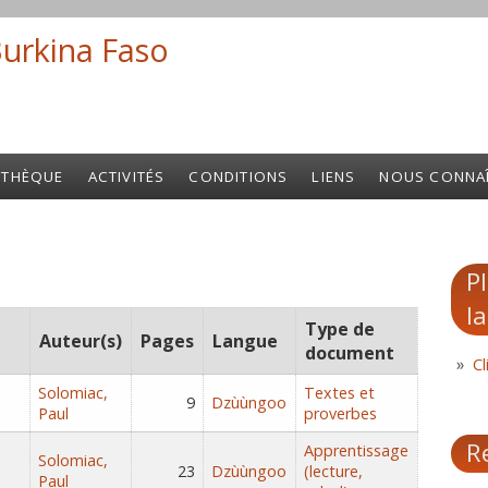
Burkina Faso
Search fo
OTHÈQUE
ACTIVITÉS
CONDITIONS
LIENS
NOUS CONNA
P
l
Type de
Auteur(s)
Pages
Langue
document
Cl
Solomiac,
Textes et
9
Dzùùngoo
Paul
proverbes
R
Apprentissage
Solomiac,
23
Dzùùngoo
(lecture,
Paul