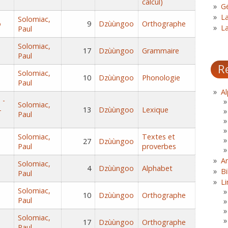
calcul)
Gé
L
Solomiac,
o
9
Dzùùngoo
Orthographe
L
Paul
Solomiac,
17
Dzùùngoo
Grammaire
Paul
R
Solomiac,
10
Dzùùngoo
Phonologie
Paul
Al
 -
Solomiac,
-
13
Dzùùngoo
Lexique
Paul
Solomiac,
Textes et
27
Dzùùngoo
Paul
proverbes
A
Solomiac,
4
Dzùùngoo
Alphabet
Bi
Paul
Li
Solomiac,
10
Dzùùngoo
Orthographe
Paul
Solomiac,
17
Dzùùngoo
Orthographe
Paul