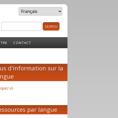
Search
rm
ÎTRE
CONTACT
lus d'information sur la
angue
iquez ici.
essources par langue