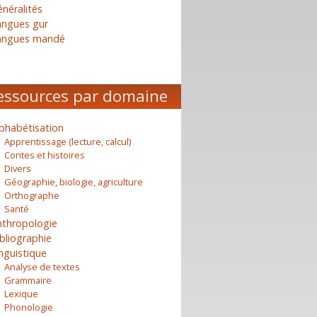
néralités
angues gur
angues mandé
essources par domaine
phabétisation
Apprentissage (lecture, calcul)
Contes et histoires
Divers
Géographie, biologie, agriculture
Orthographe
Santé
nthropologie
bliographie
nguistique
Analyse de textes
Grammaire
Lexique
Phonologie