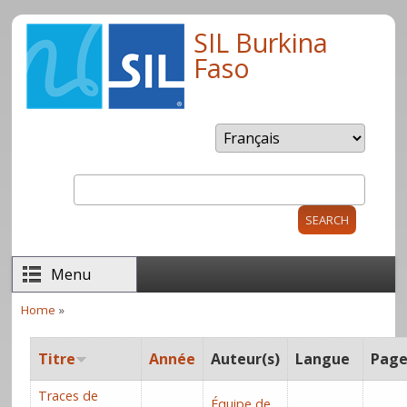
Skip to main content
SIL Burkina
Faso
Search
Search form
Menu
Home
»
You are here
Titre
Année
Auteur(s)
Langue
Page
Traces de
Équipe de