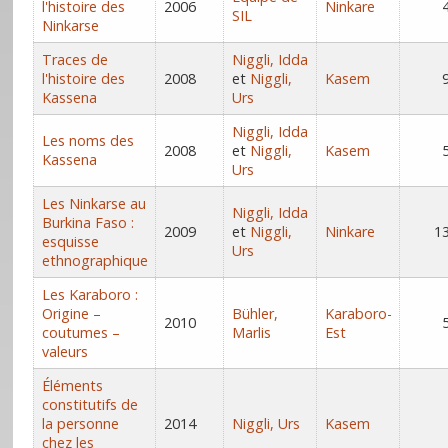
l'histoire des
2006
Ninkare
SIL
Ninkarse
Traces de
Niggli, Idda
l'histoire des
2008
et
Niggli,
Kasem
Kassena
Urs
Niggli, Idda
Les noms des
2008
et
Niggli,
Kasem
Kassena
Urs
Les Ninkarse au
Niggli, Idda
Burkina Faso :
2009
et
Niggli,
Ninkare
1
esquisse
Urs
ethnographique
Les Karaboro :
Origine –
Bühler,
Karaboro-
2010
coutumes –
Marlis
Est
valeurs
Éléments
constitutifs de
la personne
2014
Niggli, Urs
Kasem
chez les