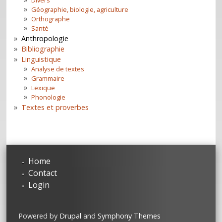
Géographie, biologie, agriculture
Orthographe
Santé
Anthropologie
Bibliographie
Linguistique
Analyse de textes
Grammaire
Lexique
Phonologie
Textes et proverbes
Home
Contact
Login
Powered by
Drupal
and
Symphony Themes