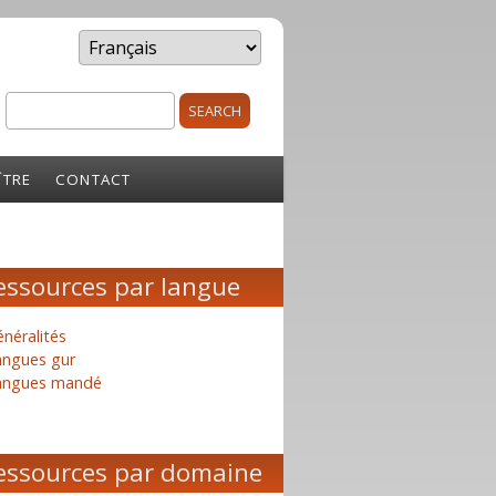
Search
rm
ÎTRE
CONTACT
essources par langue
néralités
angues gur
angues mandé
essources par domaine