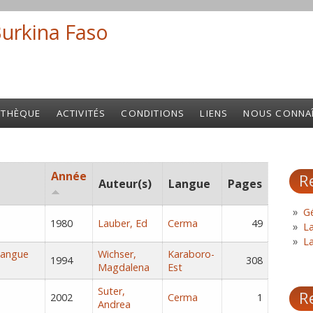
Burkina Faso
Search fo
OTHÈQUE
ACTIVITÉS
CONDITIONS
LIENS
NOUS CONNA
Année
R
Auteur(s)
Langue
Pages
Gé
1980
Lauber, Ed
Cerma
49
L
L
langue
Wichser,
Karaboro-
1994
308
Magdalena
Est
Suter,
R
2002
Cerma
1
Andrea