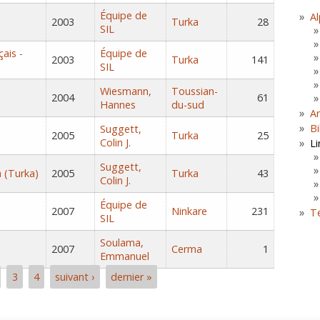
Équipe de
Al
2003
Turka
28
SIL
ais -
Équipe de
2003
Turka
141
SIL
Wiesmann,
Toussian-
2004
61
Hannes
du-sud
A
Bi
Suggett,
2005
Turka
25
Colin J.
Li
Suggett,
 (Turka)
2005
Turka
43
Colin J.
Équipe de
2007
Ninkare
231
T
SIL
Soulama,
2007
Cerma
1
Emmanuel
3
4
suivant ›
dernier »