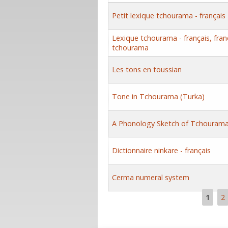
Petit lexique tchourama - français
Lexique tchourama - français, franç
tchourama
Les tons en toussian
Tone in Tchourama (Turka)
A Phonology Sketch of Tchourama
Dictionnaire ninkare - français
Cerma numeral system
1
2
Pages