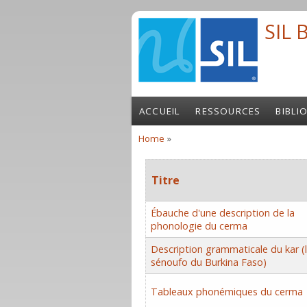
Skip to main content
SIL 
ACCUEIL
RESSOURCES
BIBLI
Home
»
You are here
Titre
Ébauche d'une description de la
phonologie du cerma
Description grammaticale du kar (
sénoufo du Burkina Faso)
Tableaux phonémiques du cerma